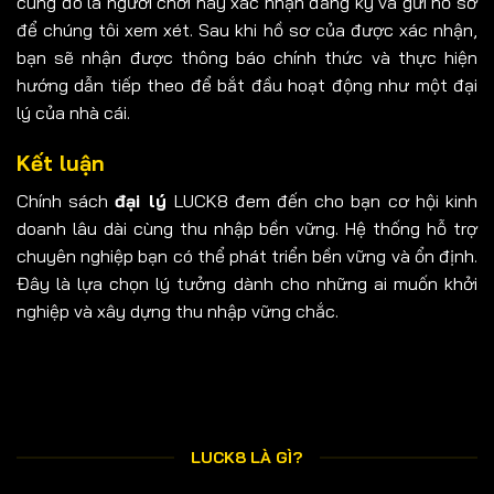
cùng đó là người chơi hãy xác nhận đăng ký và gửi hồ sơ
để chúng tôi xem xét. Sau khi hồ sơ của được xác nhận,
bạn sẽ nhận được thông báo chính thức và thực hiện
hướng dẫn tiếp theo để bắt đầu hoạt động như một đại
lý của nhà cái.
Kết luận
Chính sách
đại lý
LUCK8 đem đến cho bạn cơ hội kinh
doanh lâu dài cùng thu nhập bền vững. Hệ thống hỗ trợ
chuyên nghiệp bạn có thể phát triển bền vững và ổn định.
Đây là lựa chọn lý tưởng dành cho những ai muốn khởi
nghiệp và xây dựng thu nhập vững chắc.
LUCK8 LÀ GÌ?