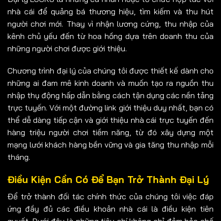
nhà cái để quảng bá thương hiệu, tìm kiếm và thu hút
người chơi mới. Thay vì nhận lương cứng, thu nhập của
kênh chủ yếu đến từ hoa hồng dựa trên doanh thu của
những người chơi được giới thiệu.
Chương trình đại lý của chúng tôi được thiết kế dành cho
những ai đam mê kinh doanh và muốn tạo ra nguồn thu
nhập thụ động hấp dẫn bằng cách tận dụng các nền tảng
trực tuyến. Với một đường link giới thiệu duy nhất, bạn có
thể dễ dàng tiếp cận và giới thiệu nhà cái trực tuyến đến
hàng triệu người chơi tiềm năng, từ đó xây dựng một
mạng lưới khách hàng bền vững và gia tăng thu nhập mỗi
tháng.
Điều Kiện Cần Có Để Bạn Trở Thành Đại Lý
Để trở thành đối tác chính thức của chúng tôi việc đáp
ứng đầy đủ các điều khoản nhà cái là điều kiện tiên
quyết. Dưới đây là những tiêu chí không chỉ đảm bảo chế