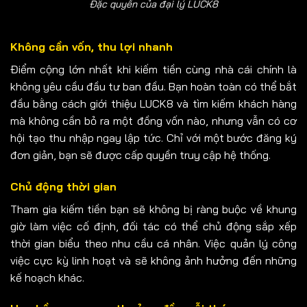
Đặc quyền của đại lý LUCK8
Không cần vốn, thu lợi nhanh
Điểm cộng lớn nhất khi kiếm tiền cùng nhà cái chính là
không yêu cầu đầu tư ban đầu. Bạn hoàn toàn có thể bắt
đầu bằng cách giới thiệu LUCK8 và tìm kiếm khách hàng
mà không cần bỏ ra một đồng vốn nào, nhưng vẫn có cơ
hội tạo thu nhập ngay lập tức. Chỉ với một bước đăng ký
đơn giản, bạn sẽ được cấp quyền truy cập hệ thống.
Chủ động thời gian
Tham gia kiếm tiền bạn sẽ không bị ràng buộc về khung
giờ làm việc cố định, đối tác có thể chủ động sắp xếp
thời gian biểu theo nhu cầu cá nhân. Việc quản lý công
việc cực kỳ linh hoạt và sẽ không ảnh hưởng đến những
kế hoạch khác.