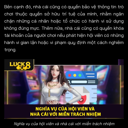
Bên cạnh đó, nhà cái cũng có quyền bảo vệ thông tin trò
chơi thuộc quyền sở hữu trí tuệ của mình, nhằm ngăn
chặn những cá nhân hoặc tổ chức có hành vi sử dụng
không đúng mực. Thêm nữa, nhà cái cũng có quyền khóa
tài khoản của người chơi nếu phát hiện hội viên có những
hành vi gian lận hoặc vi phạm quy định một cách nghiêm
trọng.
Nghĩa vụ của hội viên và nhà cái với miễn trách nhiệm