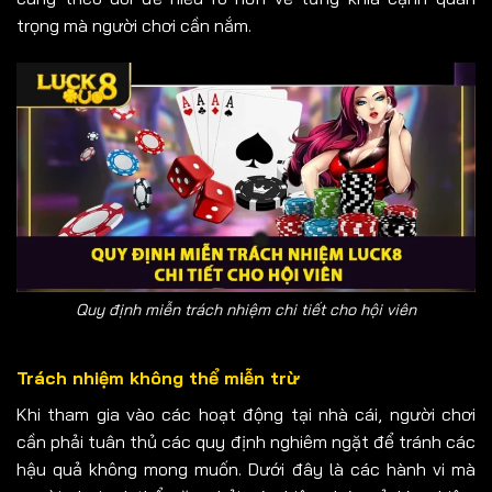
trọng mà người chơi cần nắm.
Quy định miễn trách nhiệm chi tiết cho hội viên
Trách nhiệm không thể miễn trừ
Khi tham gia vào các hoạt động tại nhà cái, người chơi
cần phải tuân thủ các quy định nghiêm ngặt để tránh các
hậu quả không mong muốn. Dưới đây là các hành vi mà