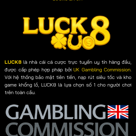
LUCK8
là nhà cái cá cược trực tuyến uy tín hàng đầu,
được cấp phép hợp pháp bởi
UK Gambling Commission
.
Với hệ thống bảo mật tiên tiến, nạp rút siêu tốc và kho
game khổng lồ, LUCK8 là lựa chọn số 1 cho người chơi
trên toàn cầu.