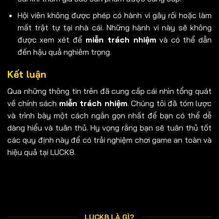
Hội viên không được phép có hành vi gây rối hoặc làm
mất trật tự tại nhà cái. Những hành vi này sẽ không
được xem xét để
miễn trách nhiệm
và có thể dẫn
đến hậu quả nghiêm trọng.
Kết luận
Qua những thông tin trên đã cung cấp cái nhìn tổng quát
về chính sách
miễn trách nhiệm
. Chúng tôi đã tóm lược
và trình bày một cách ngắn gọn nhất để bạn có thể dễ
dàng hiểu và tuân thủ. Hy vọng rằng bạn sẽ tuân thủ tốt
các quy định này để có trải nghiệm chơi game an toàn và
hiệu quả tại LUCK8.
LUCK8 LÀ GÌ?