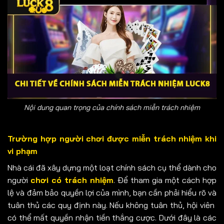
Nội dung quan trọng của chính sách miễn trách nhiệm
Trường hợp người chơi được miễn trách nhiệm khi
vi phạm
Nhà cái đã xây dựng một loạt chính sách cụ thể dành cho
người
chơi có trách nhiệm
. Để tham gia một cách hợp
lệ và đảm bảo quyền lợi của mình, bạn cần phải hiểu rõ và
tuân thủ các quy định này. Nếu không tuân thủ, hội viên
có thể mất quyền nhận tiền thắng cược. Dưới đây là các