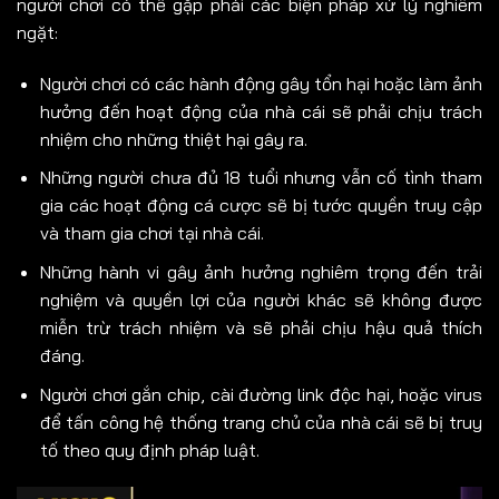
người chơi có thể gặp phải các biện pháp xử lý nghiêm
ngặt:
Người chơi có các hành động gây tổn hại hoặc làm ảnh
hưởng đến hoạt động của nhà cái sẽ phải chịu trách
nhiệm cho những thiệt hại gây ra.
Những người chưa đủ 18 tuổi nhưng vẫn cố tình tham
gia các hoạt động cá cược sẽ bị tước quyền truy cập
và tham gia chơi tại nhà cái.
Những hành vi gây ảnh hưởng nghiêm trọng đến trải
nghiệm và quyền lợi của người khác sẽ không được
miễn trừ trách nhiệm và sẽ phải chịu hậu quả thích
đáng.
Người chơi gắn chip, cài đường link độc hại, hoặc virus
để tấn công hệ thống trang chủ của nhà cái sẽ bị truy
tố theo quy định pháp luật.