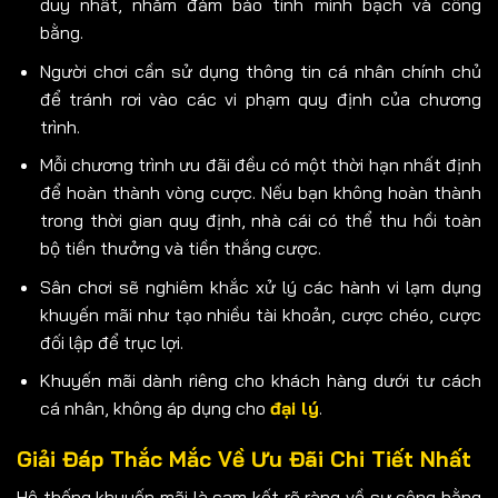
duy nhất, nhằm đảm bảo tính minh bạch và công
bằng.
Người chơi cần sử dụng thông tin cá nhân chính chủ
để tránh rơi vào các vi phạm quy định của chương
trình.
Mỗi chương trình ưu đãi đều có một thời hạn nhất định
để hoàn thành vòng cược. Nếu bạn không hoàn thành
trong thời gian quy định, nhà cái có thể thu hồi toàn
bộ tiền thưởng và tiền thắng cược.
Sân chơi sẽ nghiêm khắc xử lý các hành vi lạm dụng
khuyến mãi như tạo nhiều tài khoản, cược chéo, cược
đối lập để trục lợi.
Khuyến mãi dành riêng cho khách hàng dưới tư cách
cá nhân, không áp dụng cho
đại lý
.
Giải Đáp Thắc Mắc Về Ưu Đãi Chi Tiết Nhất
Hệ thống khuyến mãi là cam kết rõ ràng về sự công bằng