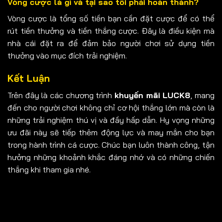
Vòng cược là gì và tại sao tôi phải hoàn thành?
Vòng cược là tổng số tiền bạn cần đặt cược để có thể
rút tiền thưởng và tiền thắng cược. Đây là điều kiện mà
nhà cái đặt ra để đảm bảo người chơi sử dụng tiền
thưởng vào mục đích trải nghiệm.
Kết Luận
Trên đây là các chương trình
khuyến mãi LUCK8
, mang
đến cho người chơi không chỉ cơ hội thắng lớn mà còn là
những trải nghiệm thú vị và đầy hấp dẫn. Hy vọng những
ưu đãi này sẽ tiếp thêm động lực và may mắn cho bạn
trong hành trình cá cược. Chúc bạn luôn thành công, tận
hưởng những khoảnh khắc đáng nhớ và có những chiến
thắng khi tham gia nhé.