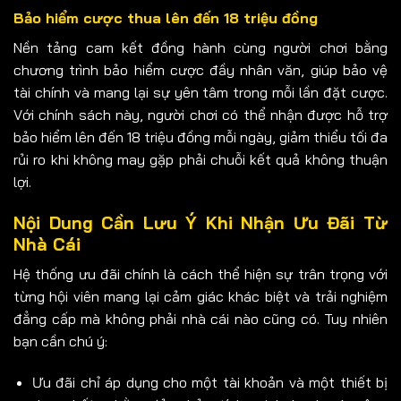
Bảo hiểm cược thua lên đến 18 triệu đồng
Nền tảng cam kết đồng hành cùng người chơi bằng
chương trình bảo hiểm cược đầy nhân văn, giúp bảo vệ
tài chính và mang lại sự yên tâm trong mỗi lần đặt cược.
Với chính sách này, người chơi có thể nhận được hỗ trợ
bảo hiểm lên đến 18 triệu đồng mỗi ngày, giảm thiểu tối đa
rủi ro khi không may gặp phải chuỗi kết quả không thuận
lợi.
Nội Dung Cần Lưu Ý Khi Nhận Ưu Đãi Từ
Nhà Cái
Hệ thống ưu đãi chính là cách thể hiện sự trân trọng với
từng hội viên mang lại cảm giác khác biệt và trải nghiệm
đẳng cấp mà không phải nhà cái nào cũng có. Tuy nhiên
bạn cần chú ý:
Ưu đãi chỉ áp dụng cho một tài khoản và một thiết bị