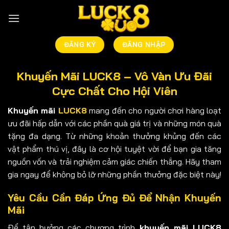
Chuyển
đến
nội
dung
ĐĂNG KÝ
ĐĂNG NHẬP
Khuyến Mãi LUCK8 – Vô Vàn Ưu Đãi
Cực Chất Cho Hội Viên
Khuyến mãi
LUCK8
mang đến cho người chơi hàng loạt
ưu đãi hấp dẫn với các phần quà giá trị và những món quà
tặng đa dạng. Từ những khoản thưởng khủng đến các
vật phẩm thú vị, đây là cơ hội tuyệt vời để bạn gia tăng
nguồn vốn và trải nghiệm cảm giác chiến thắng. Hãy tham
gia ngay để không bỏ lỡ những phần thưởng đặc biệt này!
Yêu Cầu Cần Đáp Ứng Đủ Để Nhận Khuyến
Mãi
Để tận hưởng các chương trình
khuyến mãi LUCK8