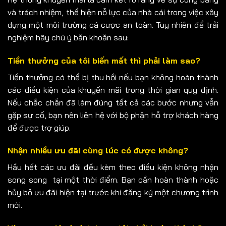
và trách nhiệm, thể hiện nỗ lực của nhà cái trong việc xây
dựng một môi trường cá cược an toàn. Tuy nhiên để trải
nghiệm hãy chú ý băn khoăn sau:
Tiền thưởng của tôi biến mất thì phải làm sao?
Tiền thưởng có thể bị thu hồi nếu bạn không hoàn thành
các điều kiện của khuyến mãi trong thời gian quy định.
Nếu chắc chắn đã làm đúng tất cả các bước nhưng vẫn
gặp sự cố, bạn nên liên hệ với bộ phận hỗ trợ khách hàng
để được trợ giúp.
Nhận nhiều ưu đãi cùng lúc có được không?
Hầu hết các ưu đãi đều kèm theo điều kiện không nhận
song song tại một thời điểm. Bạn cần hoàn thành hoặc
hủy bỏ ưu đãi hiện tại trước khi đăng ký một chương trình
mới.