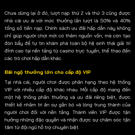
Chưa dừng lại ở đó, lượt nạp thứ 2 và thứ 3 cũng được
nhà cái ưu ái với mức thưởng lần lượt là 50% và 40%
tổng số tiền nạp. Chính sách ưu đãi hấp dẫn này không
chỉ giúp người chơi mới có thêm nguồn vốn, mà còn tạo
đòn bẩy để tự tin khám phá toàn bộ hệ sinh thái giải trí
đỉnh cao tại nền tảng từ casino trực tuyến, thể thao đến
các trò chơi hấp dẫn khác.
Đãi ngộ thưởng lớn cho cấp độ VIP
Tại nhà cái, người chơi được phân hạng theo hệ thống
VIP với nhiều cấp độ khác nhau. Mỗi cấp độ mang đến
một hệ thống phần thưởng và ưu đãi riêng biệt, được
thiết kế nhằm tri ân sự gắn bó và lòng trung thành của
người chơi đối với nền tảng. Thành viên VIP được tận
hưởng những đặc quyền và nhận được sự chăm sóc tận
tâm từ đội ngũ hỗ trợ chuyên biệt.