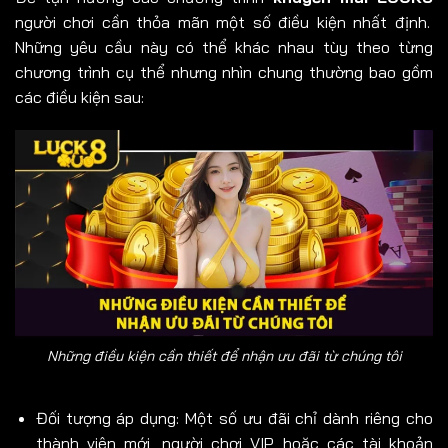
người chơi cần thỏa mãn một số điều kiện nhất định.
Những yêu cầu này có thể khác nhau tùy theo từng
chương trình cụ thể nhưng nhìn chung thường bao gồm
các điều kiện sau:
Những điều kiện cần thiết để nhận ưu đãi từ chúng tôi
Đối tượng áp dụng: Một số ưu đãi chỉ dành riêng cho
thành viên mới, người chơi VIP hoặc các tài khoản