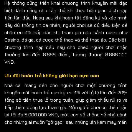
Hệ thống cũng triển khai chương trình khuyến mãi đặc
biệt dành riêng cho tân thủ khi thực hiện giao dịch nạp
tiền lần đầu. Ngay sau khi hoàn tất đăng ký và xác minh
đầy đủ thông tin cá nhân, người chơi sẽ đủ điều kiện để
nhận ưu đãi hấp dẫn khi tham gia các sảnh cược như
Casino, đá gà, cá cược thể thao và thể thao ảo. Đặc biệt,
chương trình nạp đầu này cho phép người chơi nhận
thưởng lên đến 8.888 điểm, tương đương 8.888.000
VNĐ.
Ưu đãi hoàn trả không giới hạn cực cao
Nhà cái mang đến cho người chơi một chương trình
khuyến mãi hoàn trả cực kỳ ưu đãi với tỷ lệ lên đến 20%
tổng số tiền thua lỗ trong tuần, giúp giảm thiểu rủi ro và
tiếp thêm động lực tham gia. Mỗi người chơi có thể nhận
lại tối đa 5.000.000 VNĐ, một con số không hề nhỏ dành
cho những ai muốn “gỡ gạc” sau những lần kém may mắn.