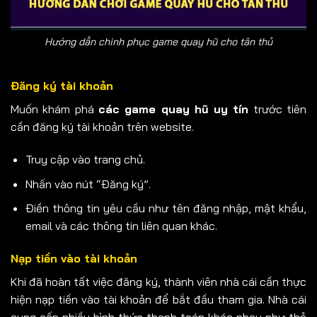
Hướng dẫn chinh phục game quay hũ cho tân thủ
Đăng ký tài khoản
Muốn khám phá
các game quay hũ uy tín
trước tiên
cần đăng ký tài khoản trên website.
Truy cập vào trang chủ.
Nhấn vào nút “Đăng ký”.
Điền thông tin yêu cầu như tên đăng nhập, mật khẩu,
email và các thông tin liên quan khác.
Nạp tiền vào tài khoản
Khi đã hoàn tất việc đăng ký, thành viên nhà cái cần thực
hiện nạp tiền vào tài khoản để bắt đầu tham gia. Nhà cái