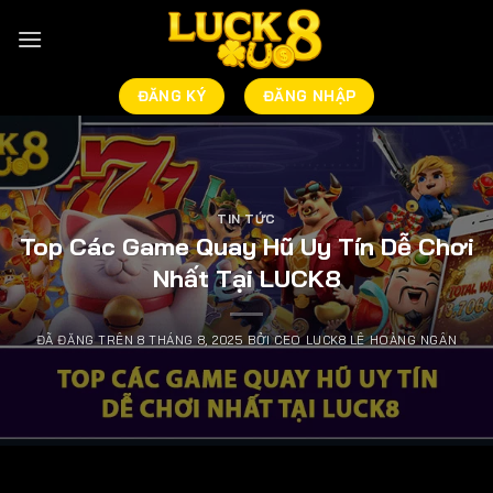
Chuyển
đến
nội
dung
ĐĂNG KÝ
ĐĂNG NHẬP
TIN TỨC
Top Các Game Quay Hũ Uy Tín Dễ Chơi
Nhất Tại LUCK8
ĐÃ ĐĂNG TRÊN
8 THÁNG 8, 2025
BỞI
CEO LUCK8 LÊ HOÀNG NGÂN