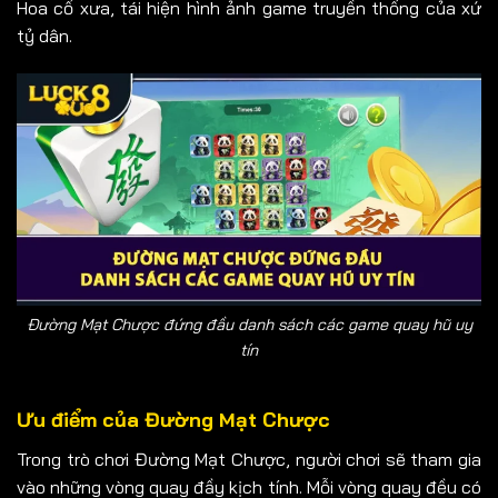
Hoa cổ xưa, tái hiện hình ảnh game truyền thống của xứ
tỷ dân.
Đường Mạt Chược đứng đầu danh sách các game quay hũ uy
tín
Ưu điểm của Đường Mạt Chược
Trong trò chơi Đường Mạt Chược, người chơi sẽ tham gia
vào những vòng quay đầy kịch tính. Mỗi vòng quay đều có