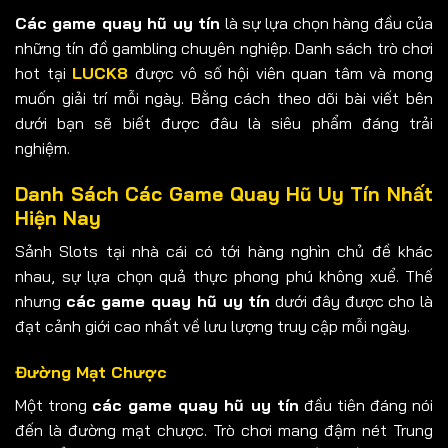
Các game quay hũ uy tín
là sự lựa chọn hàng đầu của
những tín đồ gambling chuyên nghiệp. Danh sách trò chơi
hot tại
LUCK8
được vô số hội viên quan tâm và mong
muốn giải trí mỗi ngày. Bằng cách theo dõi bài viết bên
dưới bạn sẽ biết được đâu là siêu phẩm đáng trải
nghiệm.
Danh Sách Các Game Quay Hũ Uy Tín Nhất
Hiện Nay
Sảnh Slots tại nhà cái có tới hàng nghìn chủ đề khác
nhau, sự lựa chọn quả thực phong phú không xuể. Thế
nhưng
các game quay hũ uy tín
dưới đây được cho là
đạt cảnh giới cao nhất về lưu lượng truy cập mỗi ngày.
Đường Mạt Chược
Một trong
các game quay hũ uy tín
đầu tiên đáng nói
đến là đường mạt chược. Trò chơi mang đậm nét Trung