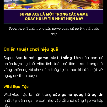
Super Ace là một trong các game quay hũ uy tín nhất hiện
nay
Chiến thuật chơi hiệu quả
Super Ace là một
game slot thắng lớn
nếu bạn có
chiến lược cụ thể. Việc tính toán số tiền cược trong mỗi
vòng khiến người chơi cảm thấy tự tin hơn khi đối mặt với
nguy cơ thua cược.
Wild Đạo Tặc
Wild Đạo Tặc là một trong
các game quay hũ uy tín
nhất tại sảnh game slot nhờ vào lối chơi sáng tạo và hấp
dẫn.