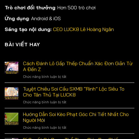
Trò chơi đổi thưởng
: Hơn 500 trò chơi
Ứng dụng
: Android & iOS
Sáng tạo nội dung:
CEO LUCK8 Lê Hoàng Ngân
BÀI VIẾT HAY
Cách Đánh Lô Gấp Thếp Chuẩn Xác Đơn Giản Từ
A Đến Z
ở
Chức năng bình luận bị tắt
Cách
Đánh
Tuyệt Chiêu Soi Cầu SXMB “Rinh” Lộc Siêu To
Lô
Cho Tân Thủ Tại LUCK8
Gấp
ở
Chức năng bình luận bị tắt
Thếp
Tuyệt
Chuẩn
Chiêu
Hướng Dẫn Soi Kèo Phạt Góc Chi Tiết Nhất Cho
Xác
Soi
Đơn
Người Mới
Cầu
Giản
ở
Chức năng bình luận bị tắt
SXMB
Từ
Hướng
“Rinh”
A
Dẫn
Lộc