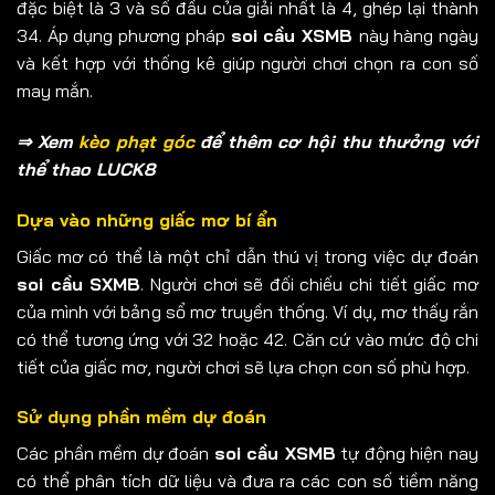
đặc biệt là 3 và số đầu của giải nhất là 4, ghép lại thành
34. Áp dụng phương pháp
soi cầu XSMB
này hàng ngày
và kết hợp với thống kê giúp người chơi chọn ra con số
may mắn.
⇒ Xem
kèo phạt góc
để thêm cơ hội thu thưởng với
thể thao LUCK8
Dựa vào những giấc mơ bí ẩn
Giấc mơ có thể là một chỉ dẫn thú vị trong việc dự đoán
soi cầu SXMB
. Người chơi sẽ đối chiếu chi tiết giấc mơ
của mình với bảng sổ mơ truyền thống. Ví dụ, mơ thấy rắn
có thể tương ứng với 32 hoặc 42. Căn cứ vào mức độ chi
tiết của giấc mơ, người chơi sẽ lựa chọn con số phù hợp.
Sử dụng phần mềm dự đoán
Các phần mềm dự đoán
soi cầu XSMB
tự động hiện nay
có thể phân tích dữ liệu và đưa ra các con số tiềm năng