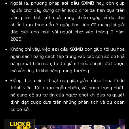
Ngoài ra, phương pháp
soi cầu SXMB
này còn giúp
người chơi xây dựng chiến lược chơi dài hạn dựa trên
việc phân tích kết quả trong nhiều ngày, ví dụ như
chiến lược theo cầu 3 ngày liên tiếp đã mang lại giải
đặc biệt cho một vài người chơi vào tháng 3 năm
2025.
Không chỉ vậy, việc
soi cầu SXMB
còn giúp tối ưu hóa
ngân sách bằng cách tập trung vào các con số có khả
năng xuất hiện cao, từ đó giảm thiểu chi phí đặt cược
mà vẫn duy trì khả năng trúng thưởng.
Đồng thời, chiến thuật này giúp giảm rủi ro thua lỗ do
tránh việc đặt cược ngẫu nhiên, và quan trọng nhất,
nó củng cố sự tự tin của người chơi khi đưa ra quyết
định đặt cược dựa trên những phân tích và dự đoán
có cơ sở.