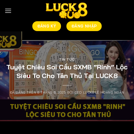
Chuyển
đến
nội
dung
ĐĂNG KÝ
ĐĂNG NHẬP
TIN TỨC
Tuyệt Chiêu Soi Cầu SXMB “Rinh” Lộc
Siêu To Cho Tân Thủ Tại LUCK8
ĐÃ ĐĂNG TRÊN
8 THÁNG 8, 2025
BỞI
CEO LUCK8 LÊ HOÀNG NGÂN