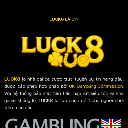
Mẹo
Thủ
Chơi
Cần
Hay
Nắm
Ít
LUCK8 LÀ GÌ?
Người
Biết
Đến
LUCK8
là nhà cái cá cược trực tuyến uy tín hàng đầu,
được cấp phép hợp pháp bởi
UK Gambling Commission
.
Với hệ thống bảo mật tiên tiến, nạp rút siêu tốc và kho
game khổng lồ, LUCK8 là lựa chọn số 1 cho người chơi
trên toàn cầu.