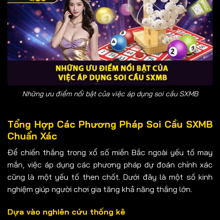
Những ưu điểm nổi bật của việc áp dụng soi cầu SXMB
Tổng Hợp Các Phương Pháp Soi Cầu SXMB
Chuẩn Xác
Để chiến thắng trong xổ số miền Bắc ngoài yếu tố may
mắn, việc áp dụng các phương pháp dự đoán chính xác
cũng là một yếu tố then chốt. Dưới đây là một số kinh
nghiệm giúp người chơi gia tăng khả năng thắng lớn.
Dựa vào nghiên cứu thống kê