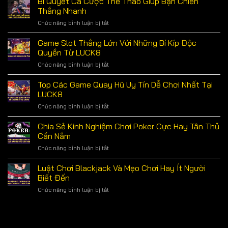
Bí Quyết Cá Cược Thể Thao Giúp Bạn Chiến
Đến
Soi
Siêu
Thắng Nhanh
Z
Kèo
To
ở
Chức năng bình luận bị tắt
Phạt
Cho
Bí
Góc
Tân
Quyết
Game Slot Thắng Lớn Với Những Bí Kíp Độc
Chi
Thủ
Cá
Tiết
Quyền Từ LUCK8
Tại
Cược
Nhất
LUCK8
ở
Chức năng bình luận bị tắt
Thể
Cho
Game
Thao
Người
Slot
Top Các Game Quay Hũ Uy Tín Dễ Chơi Nhất Tại
Giúp
Mới
Thắng
Bạn
LUCK8
Lớn
Chiến
ở
Chức năng bình luận bị tắt
Với
Thắng
Top
Những
Nhanh
Các
Chia Sẻ Kinh Nghiệm Chơi Poker Cực Hay Tân Thủ
Bí
Game
Kíp
Cần Nắm
Quay
Độc
ở
Chức năng bình luận bị tắt
Hũ
Quyền
Chia
Uy
Từ
Sẻ
Luật Chơi Blackjack Và Mẹo Chơi Hay Ít Người
Tín
LUCK8
Kinh
Dễ
Biết Đến
Nghiệm
Chơi
ở
Chức năng bình luận bị tắt
Chơi
Nhất
Luật
Poker
Tại
Chơi
Cực
LUCK8
Blackjack
Hay
Và
Tân