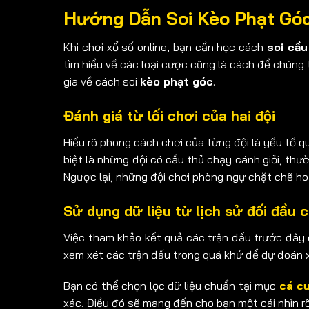
Hướng Dẫn Soi Kèo Phạt Góc
Khi chơi xổ số online, bạn cần học cách
soi cầ
tìm hiểu về các loại cược cũng là cách để chúng
gia về cách soi
kèo phạt góc
.
Đánh giá từ lối chơi của hai đội
Hiểu rõ phong cách chơi của từng đội là yếu tố q
biệt là những đội có cầu thủ chạy cánh giỏi, thư
Ngược lại, những đội chơi phòng ngự chặt chẽ hoặc
Sử dụng dữ liệu từ lịch sử đối đầu c
Việc tham khảo kết quả các trận đấu trước đây c
xem xét các trận đấu trong quá khứ để dự đoán
Bạn có thể chọn lọc dữ liệu chuẩn tại mục
cá c
xác. Điều đó sẽ mang đến cho bạn một cái nhìn rõ