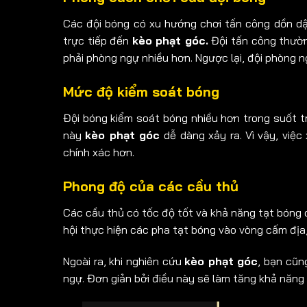
Các đội bóng có xu hướng chơi tấn công dồn d
trực tiếp đến
kèo phạt góc.
Đội tấn công thườn
phải phòng ngự nhiều hơn. Ngược lại, đội phòng n
Mức độ kiểm soát bóng
Đội bóng kiểm soát bóng nhiều hơn trong suốt tr
này
kèo phạt góc
dễ dàng xảy ra. Vì vậy, việ
chính xác hơn.
Phong độ của các cầu thủ
Các cầu thủ có tốc độ tốt và khả năng tạt bóng 
hội thực hiện các pha tạt bóng vào vòng cấm địa,
Ngoài ra, khi nghiên cứu
kèo phạt góc
, bạn cũn
ngự. Đơn giản bởi điều này sẽ làm tăng khả năng đ