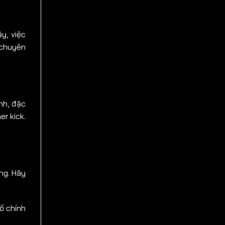
y, việc
 chuyên
nh, đặc
r kick.
ng. Hãy
ố chính