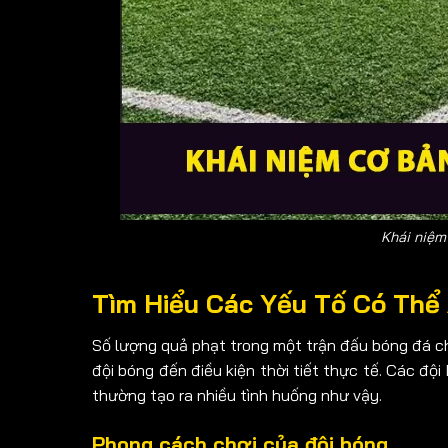
Khái niệm
Tìm Hiểu Các Yếu Tố Có Thể
Số lượng quả phạt trong một trận đấu bóng đá ch
đội bóng đến điều kiện thời tiết thực tế. Các đ
thường tạo ra nhiều tình huống như vậy.
Phong cách chơi của đội bóng