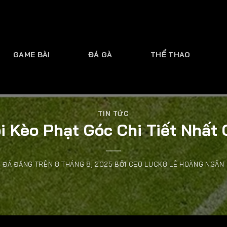
GAME BÀI
ĐÁ GÀ
THỂ THAO
TIN TỨC
 Kèo Phạt Góc Chi Tiết Nhất
ĐÃ ĐĂNG TRÊN
8 THÁNG 8, 2025
BỞI
CEO LUCK8 LÊ HOÀNG NGÂN