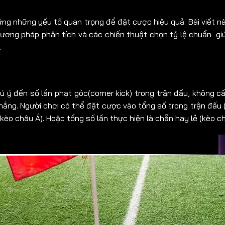
ng những yếu tố quan trọng để đặt cược hiệu quả. Bài viết n
ơng pháp phân tích và các chiến thuật chọn tỷ lệ chuẩn gi
.
hú ý đến số lần phạt góc(corner kick) trong trận đấu, không c
ắng. Người chơi có thể đặt cược vào tổng số trong trận đấu (
kèo châu Á). Hoặc tổng số lần thực hiện là chẵn hay lẻ (kèo chẵ