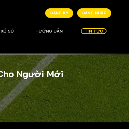
ĐĂNG KÝ
ĐĂNG NHẬP
XỔ SỐ
HƯỚNG DẪN
TIN TỨC
 Cho Người Mới