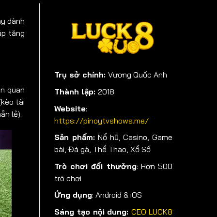
ày dành
úp tăng
Trụ sở chính:
Vương Quốc Anh
ần quan
Thành lập:
2018
kèo tài
Website
:
n lẻ).​
https://pinoytvshows.me/
Sản phẩm:
Nổ hũ, Casino, Game
bài, Đá gà, Thể Thao, Xổ Số
Trò chơi đổi thưởng
: Hơn 500
trò chơi
Ứng dụng
: Android & iOS
Sáng tạo nội dung:
CEO LUCK8