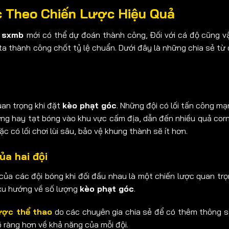
 Theo Chiến Lược Hiệu Quả
u sxmb
mới có thể dự đoán thành công, Đối với cá độ cũng vậ
 ta thành công chốt tỷ lệ chuẩn. Dưới đây là những chia sẻ từ
uan trọng khi đặt
kèo phạt góc
. Những đội có lối tấn công mạ
ờng hay tạt bóng vào khu vực cấm địa, dẫn đến nhiều quả corne
 có lối chơi lùi sâu, bảo vệ khung thành sẽ ít hơn.
ủa hai đội
ủa các đội bóng khi đối đầu nhau là một chiến lược quan trọ
 xu hướng về số lượng
kèo phạt góc
.
ược thể thao
do các chuyên gia chia sẻ để có thêm thông s
 ràng hơn về khả năng của mỗi đội.