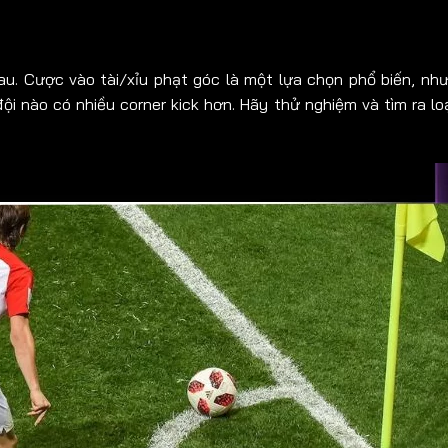
au. Cược vào tài/xỉu phạt góc là một lựa chọn phổ biến, nh
i nào có nhiều corner kick hơn. Hãy thử nghiệm và tìm ra lo