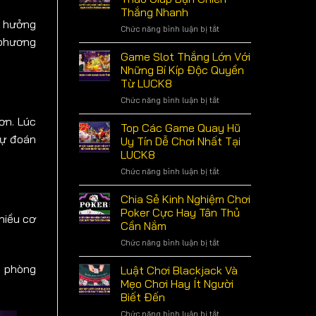
Kèo
Cho
Thắng Nhanh
Phạt
Tân
h hưởng
ở
Chức năng bình luận bị tắt
Góc
Thủ
 phương
Bí
Chi
Tại
Quyết
Tiết
LUCK8
Game Slot Thắng Lớn Với
Cá
Nhất
Những Bí Kíp Độc Quyền
Cược
Cho
Từ LUCK8
Thể
Người
ở
Chức năng bình luận bị tắt
Thao
Mới
Game
Giúp
ơn. Lúc
Slot
Bạn
Top Các Game Quay Hũ
Thắng
Chiến
dự đoán
Uy Tín Dễ Chơi Nhất Tại
Lớn
Thắng
LUCK8
Với
Nhanh
ở
Chức năng bình luận bị tắt
Những
Top
Bí
Các
Kíp
Chia Sẻ Kinh Nghiệm Chơi
Game
Độc
Poker Cực Hay Tân Thủ
hiều cơ
Quay
Quyền
Cần Nắm
Hũ
Từ
ở
Chức năng bình luận bị tắt
Uy
LUCK8
Chia
Tín
Sẻ
g phòng
Dễ
Luật Chơi Blackjack Và
Kinh
Chơi
Mẹo Chơi Hay Ít Người
Nghiệm
Nhất
Biết Đến
Chơi
Tại
ở
Chức năng bình luận bị tắt
Poker
LUCK8