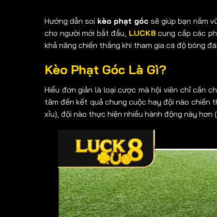
Hướng dẫn soi
kèo phạt góc
sẽ giúp bạn nắm vữ
cho người mới bắt đầu,
LUCK8
cung cấp các phư
khả năng chiến thắng khi tham gia cá độ bóng đá
Kèo Phạt Góc Là Gì?
Hiểu đơn giản là loại cược mà hội viên chỉ cần c
tâm đến kết quả chung cuộc hay đội nào chiến th
xỉu), đội nào thực hiện nhiều hành động này hơn (