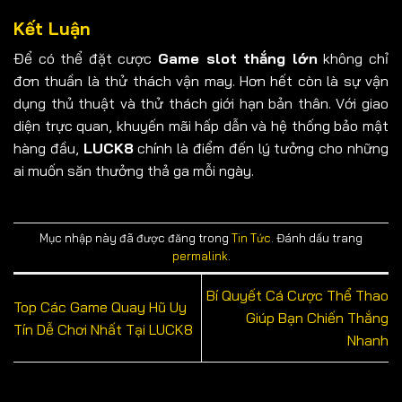
Kết Luận
Để có thể đặt cược
Game slot thắng lớn
không chỉ
đơn thuần là thử thách vận may. Hơn hết còn là sự vận
dụng thủ thuật và thử thách giới hạn bản thân. Với giao
diện trực quan, khuyến mãi hấp dẫn và hệ thống bảo mật
hàng đầu,
LUCK8
chính là điểm đến lý tưởng cho những
ai muốn săn thưởng thả ga mỗi ngày.
Mục nhập này đã được đăng trong
Tin Tức
. Đánh dấu trang
permalink
.
Bí Quyết Cá Cược Thể Thao
Top Các Game Quay Hũ Uy
Giúp Bạn Chiến Thắng
Tín Dễ Chơi Nhất Tại LUCK8
Nhanh