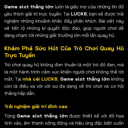
Game slot thắng lớn
luôn là giấc mơ của những tín đồ
yêu thích giải trí trực tuyến. Tại
LUCK8
, bạn sẽ được trải
nghiệm những khoảnh khắc đầy phấn khích. Bài viết này
sẽ tiết lộ những bí quyết độc đáo, giúp người chơi dễ
dàng chạm tới những giải thưởng lớn mỗi lần quay hũ.
Khám Phá Sức Hút Của Trò Chơi Quay Hũ
Trực Tuyến
Trò chơi quay hũ không đơn thuần là một trò đỏ đen, mà
là một hành trình cảm xúc khiến người chơi không thể rời
mắt. Tại
nhà cái LUCK8
,
Game slot thắng lớn
không
còn là điều xa vời với sự đa dạng về trò chơi và cơ hội
thắng hấp dẫn.
Trải nghiệm giải trí đỉnh cao
Từng
Game slot thắng lớn
được thiết kế với đồ họa
tinh xảo, âm thanh sống động và hiệu ứng đặc biệt cuốn