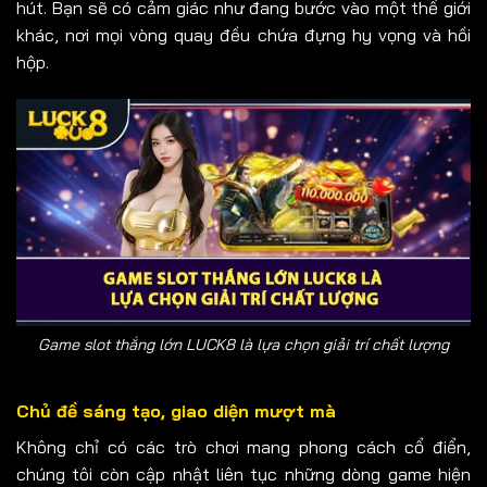
hút. Bạn sẽ có cảm giác như đang bước vào một thế giới
khác, nơi mọi vòng quay đều chứa đựng hy vọng và hồi
hộp.
Game slot thắng lớn LUCK8 là lựa chọn giải trí chất lượng
Chủ đề sáng tạo, giao diện mượt mà
Không chỉ có các trò chơi mang phong cách cổ điển,
chúng tôi còn cập nhật liên tục những dòng game hiện