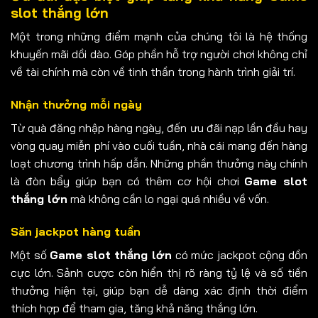
slot thắng lớn
Một trong những điểm mạnh của chúng tôi là hệ thống
khuyến mãi dồi dào. Góp phần hỗ trợ người chơi không chỉ
về tài chính mà còn về tinh thần trong hành trình giải trí.
Nhận thưởng mỗi ngày
Từ quà đăng nhập hàng ngày, đến ưu đãi nạp lần đầu hay
vòng quay miễn phí vào cuối tuần, nhà cái mang đến hàng
loạt chương trình hấp dẫn. Những phần thưởng này chính
là đòn bẩy giúp bạn có thêm cơ hội chơi
Game slot
thắng lớn
mà không cần lo ngại quá nhiều về vốn.
Săn jackpot hàng tuần
Một số
Game slot thắng lớn
có mức jackpot cộng dồn
cực lớn. Sảnh cược còn hiển thị rõ ràng tỷ lệ và số tiền
thưởng hiện tại, giúp bạn dễ dàng xác định thời điểm
thích hợp để tham gia, tăng khả năng thắng lớn.