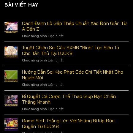
BÀI VIẾT HAY
Cách Đánh Lô Gấp Thếp Chuẩn Xác Đơn Giản Từ
A Đến Z
ở
Chức năng bình luận bị tắt
Cách
Đánh
Tuyệt Chiêu Soi Cầu SXMB “Rinh” Lộc Siêu To
Lô
Cho Tân Thủ Tại LUCK8
Gấp
ở
Chức năng bình luận bị tắt
Thếp
Tuyệt
Chuẩn
Chiêu
Hướng Dẫn Soi Kèo Phạt Góc Chi Tiết Nhất Cho
Xác
Soi
Đơn
Người Mới
Cầu
Giản
ở
Chức năng bình luận bị tắt
SXMB
Từ
Hướng
“Rinh”
A
Dẫn
Bí Quyết Cá Cược Thể Thao Giúp Bạn Chiến
Lộc
Đến
Soi
Siêu
Thắng Nhanh
Z
Kèo
To
ở
Chức năng bình luận bị tắt
Phạt
Cho
Bí
Góc
Tân
Quyết
Game Slot Thắng Lớn Với Những Bí Kíp Độc
Chi
Thủ
Cá
Tiết
Quyền Từ LUCK8
Tại
Cược
Nhất
LUCK8
ở